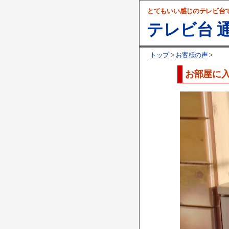
とてもいい感じのテレビ台
テレビ台 通
トップ
>
お客様の声
>
お部屋に