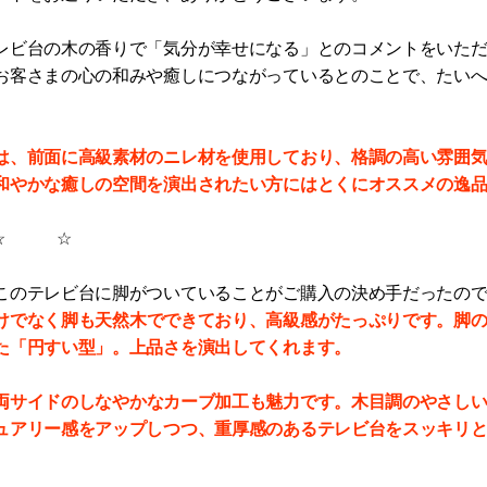
レビ台の木の香りで「気分が幸せになる」とのコメントをいた
お客さまの心の和みや癒しにつながっているとのことで、たい
は、前面に高級素材のニレ材を使用しており、格調の高い雰囲
和やかな癒しの空間を演出されたい方にはとくにオススメの逸
 ☆
このテレビ台に脚がついていることがご購入の決め手だったの
けでなく脚も天然木でできており、高級感がたっぷりです。脚
た「円すい型」。上品さを演出してくれます。
両サイドのしなやかなカーブ加工も魅力です。木目調のやさし
ュアリー感をアップしつつ、重厚感のあるテレビ台をスッキリ