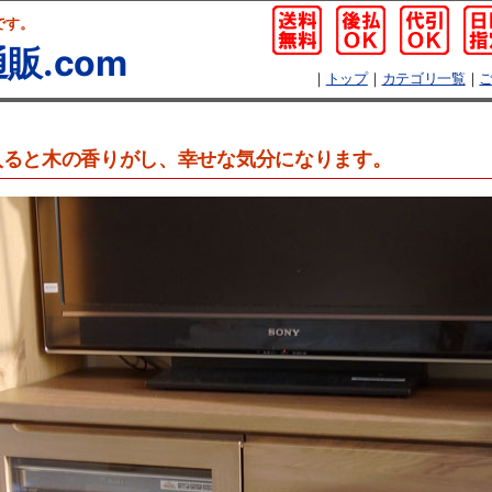
です。
販.com
｜
トップ
｜
カテゴリ一覧
｜
入ると木の香りがし、幸せな気分になります。