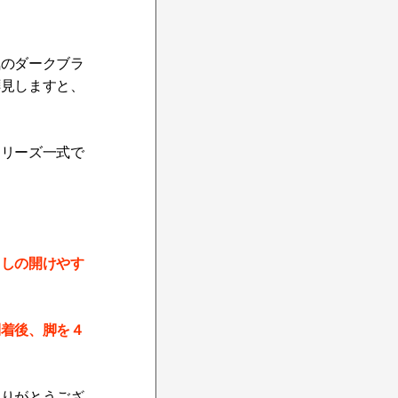
気のダークブラ
拝見しますと、
シリーズ一式で
出しの開けやす
到着後、脚を４
ありがとうござ